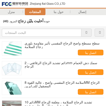
Zhejiang flat Glass CO.,LTD
إتصال
حول بنا
المنتجات
منزل
أخليت يليّن زجاج
جودة
المزود.
(40)
سطح مسطح واضح الزجاج المقسى تأثير مقاومة بلوري
زجاج السلامة
اتصل بنا
دائم تشديد الزجاج الرقائقي ، 2mm سمك دش الحمام
الزجاج
اتصل بنا
سلامة الزجاج المقسى واضح ، عالية القوة 8MM الزجاج
المصقول للدرابزين
اتصل بنا
دائم 10MM تشديد الزجاج السلامة ، مغلفة الزجاج
المصقول مع تأثير المقاومة جيدة