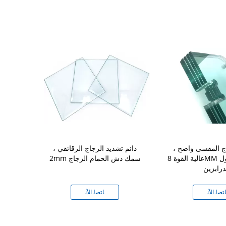
ج المقسى واضح ،
دائم تشديد الزجاج الرقائقي ،
تأثير تشديد
عالية القوة 8MM الزجاج المصقول
2mm سمك دش الحمام الزجاج
ال
درابزين
ل
ﺘﺼﻟ ﺍﻶﻧ
ﺎﺘﺼﻟ ﺍﻶﻧ
ﺎﺘ