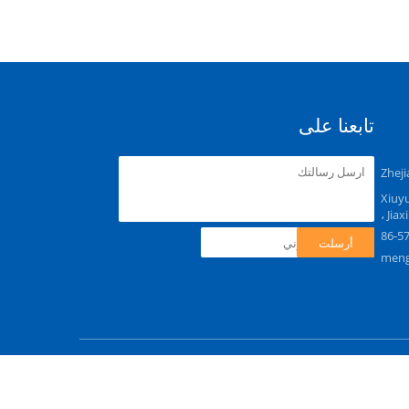
تابعنا على
Zheji
Xiuyu
، Jia
86-5
أرسلت
meng