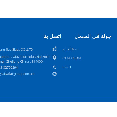
جولة في المعمل
اتصل بنا
خط الانتاج
ang flat Glass CO.,LTD
an Rd. ، Xiuzhou Industrial Zone
OEM / ODM
xing ، Zhejiang China ، 314000
R & D
73-82790294
sai@flatgroup.com.cn
خريطة الموقع
سياسة الخصوصية
موقع الجوال