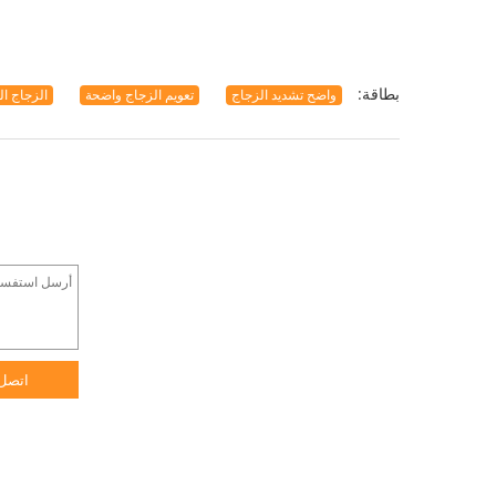
بطاقة:
واضح تشديد الزجاج
تعويم الزجاج واضحة
الزجاج ا
اتصل