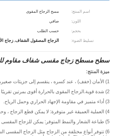
اسم المنتج:
مسح الزجاج المقوى
اللون:
صافي
بحجم:
حسب الطلب
الزجاج المصقول الشفاف
زجاج الأ
تسليط الضوء:
,
سطح مسطح زجاج مقسى شفاف مقاوم للتأثي
ميزة المنتج:
1) الأمان (خفف) ، عند كسره ، ينقسم إلى جزيئات صغيرة جدًا غير ضارة.
2) شدة قوية.الزجاج المقوى بالحرارة أقوى بمرتين تقريبًا من الزجاج الملدن من نفس السماكة ، والزجاج المقسى حوالي 4 مرات.
3) أداء متميز في مقاومة الإجهاد الحراري وحمل الرياح.
4) العملية العميقة غير متوفرة: لا يمكن قطع الزجاج ، وحفر الثقب وعملية أخرى.
5) طباعة الشعار والنمط المتوفر: يمكن للزجاج المقسى طباعة شعار ونمط خاصين بالمينا بالشاشة الحريرية.