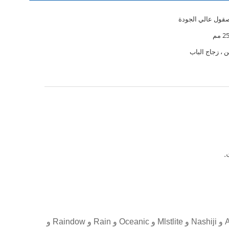
قول عالي الجودة
ن ، زجاج الباب
6) تتوفر أنواع مختلفة من الزجاج مثل الزجاج المقسى الشفاف والزجاج الملون والزجاج المزخرف المتنوع (بما في ذلك Aqualite و Nashiji و Mlstlite و Oceanic و Rain و Raindow و