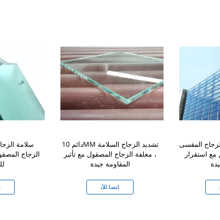
لزجاج المقسى
دائم 10MM تشديد الزجاج السلامة
سلامة الزجا
 مع استقرار
، مغلفة الزجاج المصقول مع تأثير
يدة
المقاومة جيدة
لل
ﺎﺘﺼﻟ ﺍﻶﻧ
ﺎ