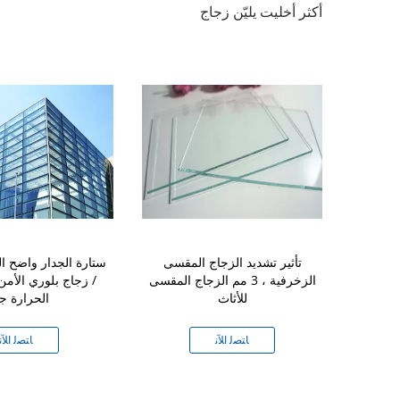
أكثر أخليت يليّن زجاج
 الرقائقي ،
تأثير تشديد الزجاج المقسى
ستارة الجدار واضح ا
الزجاج
الزخرفية ، 3 مم الزجاج المقسى
/ زجاج بلوري الأمن
للأثاث
الحرارة ج
ﻧ
ﺎﺘﺼﻟ ﺍﻶﻧ
ﺎﺘﺼﻟ ﺍﻶﻧ