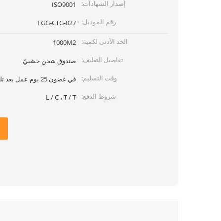
إصدار الشهادات:
ISO9001
رقم الموديل:
FGG-CTG-027
الحد الأدنى لكمية:
1000M2
تفاصيل التغليف:
صندوق شحن خشبيّ
وقت التسليم:
في غضون 25 يوم عمل بعد تلقي تأكيد PI
شروط الدفع:
L / C ، T / T