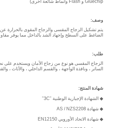
Gluechip و Flash وأنماط شائعة أخرى)
وصف:
يتم تشكيل الزجاج المقسى والزجاج المقوى بالحرارة عن طر
الضاغط على السطح وإجهاد الشد بالداخل مما يوفر مقاومة
طلب:
الزجاج المقسى هو نوع من زجاج الأمان ويستخدم على نطاق
الساتر ، ونافذة الواجهة ، والقسم الداخلي ، والأثاث ، و
شهادة المنتج:
◆ الشهادة الإجبارية الوطنية "3C"
◆ شهادة AS / NZS2208
◆ شهادة الاتحاد الأوروبي EN12150