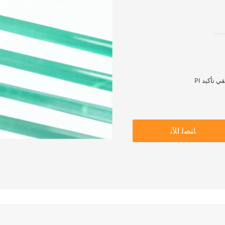
ﺎﺘﺼﻟ ﺍﻶﻧ