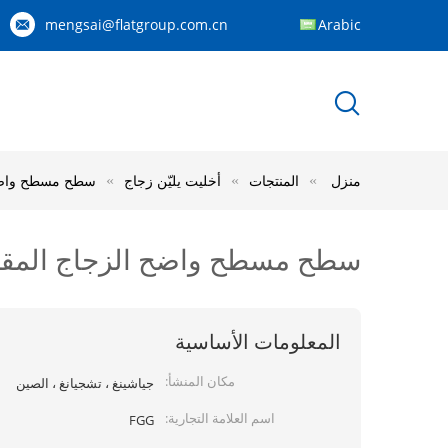
mengsai@flatgroup.com.cn
Arabic
منزل
المنتجات
أخليت يليّن زجاج
سطح مسطح واضح ا
سطح مسطح واضح الزجاج المقسى 
المعلومات الأساسية
مكان المنشأ:
جياشينغ ، تشجيانغ ، الصين
اسم العلامة التجارية:
FGG