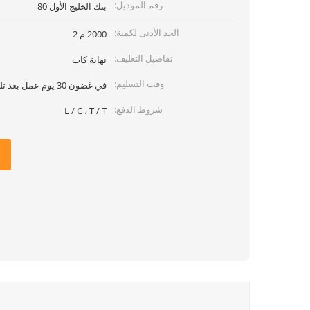
رقم الموديل:
بنك الخليج الأول 80
الحد الأدنى لكمية:
2000 م 2
تفاصيل التغليف:
نهاية كاب
وقت التسليم:
في غضون 30 يوم عمل بعد تلقي PI المؤكد
شروط الدفع:
L / C ، T / T