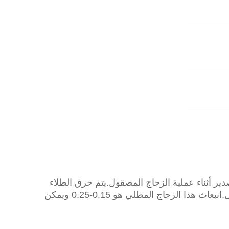
م القصدير أثناء عملية الزجاج المصقول.يتم حرق الطلاء
بشكل أساسي مع السطح الزجاجي عند درجة حرارة حوالي 600 درجة مئوية.الطلاء متين وله عمر افتراضي طويل.انبعاث هذا الزجاج المطلي هو 0.15-0.25 ويمكن