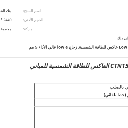
اسم المنتج:
بنك الخلي
الحجم الأدنى:
2440 * 1830 ملم
ماركة:
مجموعة LAT
إلى ذلك
زجاج low e عالي الأداء 5 مم
,