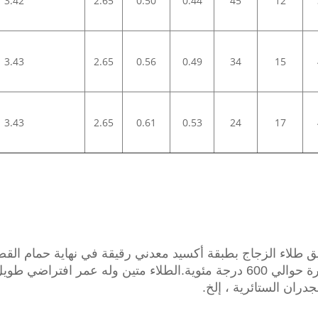
3.42
2.65
0.50
0.44
45
12
3.43
2.65
0.56
0.49
34
15
3.43
2.65
0.61
0.53
24
17
لي بالصلب عن طريق طلاء الزجاج بطبقة أكسيد معدني رقيقة في نهاية حما
دران الستائرية ، إلخ.