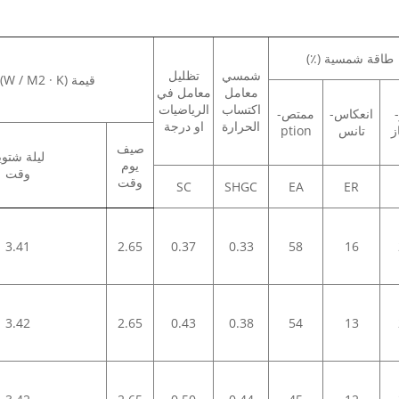
طاقة شمسية (٪)
شمسي
تظليل
قيمة U (W / M2 · K)
معامل
معامل في
اكتساب
الرياضيات
انعكاس-
ممتص-
الحرارة
او درجة
ز
تانس
ption
صيف
ليلة شتوي
يوم
وقت
وقت
SC
SHGC
EA
ER
3.41
2.65
0.37
0.33
58
16
3.42
2.65
0.43
0.38
54
13