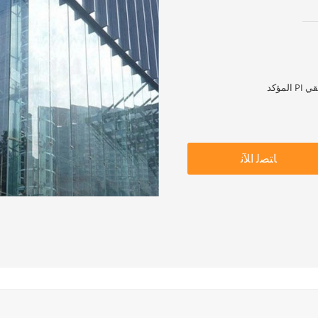
ﺎﺘﺼﻟ ﺍﻶﻧ