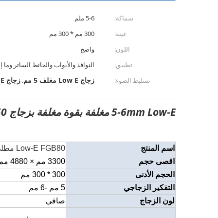
سماكة:
5-6 ملم
عينة:
300 مم * 300 مم
اللون:
واضح
تطبيق:
النوافذ والأبواب والحائط الساتر وما 
زجاج Low E مغلف 5 مم
زجاج Low E عاكس للطاقة الشمسية
تسليط الضوء:
,
5-6mm Low-E مغلفة بقوة مغلفة بزجاج CTN150 العاكس للطاقة الشمسية للمباني
اسم المنتج
Low-E FGB80 مطلي بالصلب
اقصى حجم
3300 مم × 4880 مم (خط تلقائي)
الحجم الأدنى
300 * 300 مم
التفكير الزجاجي
5 مم -6 مم
لون الزجاج
صافي