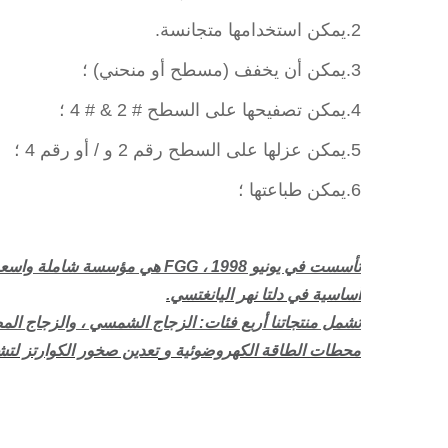
2.
يمكن استخدامها متجانسة.
3.
يمكن أن يخفف (مسطح أو منحني) ؛
4.
يمكن تصفيحها على السطح # 2 & # 4 ؛
5.
يمكن عزلها على السطح رقم 2 و / أو رقم 4 ؛
6.
يمكن طباعتها ؛
تأسست في يونيو 1998 ، FGG هي مؤسسة شاملة واسعة النطاق
أساسية في دلتا نهر اليانغتسي.
تشمل منتجاتنا أربع فئات: الزجاج الشمسي ، والزجاج المص
محطات الطاقة الكهروضوئية و
تعدين صخور الكوارتز لت