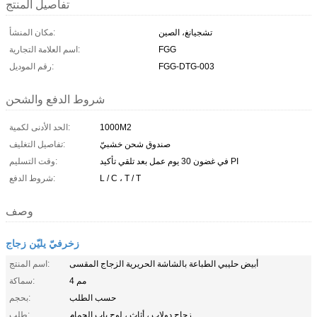
تفاصيل المنتج
تشجيانغ، الصين
مكان المنشأ:
FGG
اسم العلامة التجارية:
FGG-DTG-003
رقم الموديل:
شروط الدفع والشحن
1000M2
الحد الأدنى لكمية:
صندوق شحن خشبيّ
تفاصيل التغليف:
في غضون 30 يوم عمل بعد تلقي تأكيد PI
وقت التسليم:
L / C ، T / T
شروط الدفع:
وصف
زخرفيّ يليّن زجاج
أبيض حليبي الطباعة بالشاشة الحريرية الزجاج المقسى
اسم المنتج:
4 مم
سماكة:
حسب الطلب
بحجم:
زجاج دولاب ، أثاث ، لوح باب الحمام
طلب: