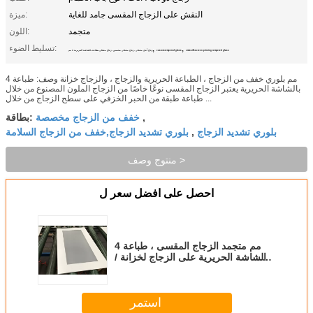
النقش على الزجاج المقسى جامد للغاية
ميزة:
متجمد
اللون:
,
,
تسليط الضوء:
4mm silkscreen printing tempered glass
custom tempered glass
زجاج أمان مقسّى ، زجاج مقسّى مخصص ، زجاج مقسّى بطباعة بالشاشة الحريرية 4 مم
4 مم بلوري خفف من الزجاج ، الطباعة الحريرية والزجاج ، والزجاج خزانة وصف: طباعة
بالشاشة الحريرية يعتبر الزجاج المقسى نوعًا خاصًا من الزجاج الملون المصنوع من خلال
طباعة طبقة من الحبر الخزفي على سطح الزجاج من خلال ...
خفف من الزجاج مخصصة
,
بطاقة:
بلوري تشديد الزجاج
بلوري تشديد الزجاج,خفف من الزجاج السلامة
,
منتوج وصف >
احصل على افضل سعر ل
4 مم متجمد الزجاج المقسى ، طباعة
الشاشة الحريرية على الزجاج لخزانة /
الأثاث
استمر