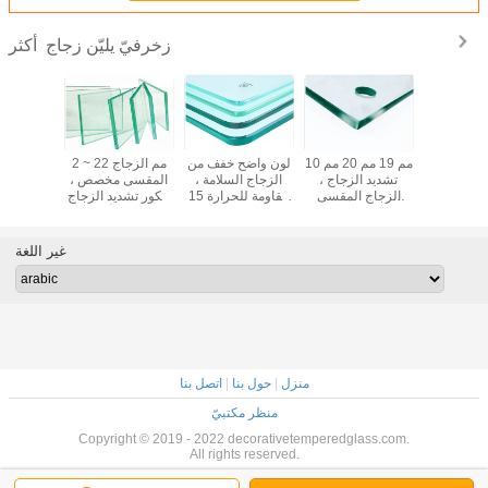
زخرفيّ يليّن زجاج
أكثر
ب الطلب
10 مم 19 مم 20 مم
لون واضح خفف من
2 ~ 22 مم الزجاج
قوة عالي
ر خفف من
تشديد الزجاج ،
الزجاج السلامة ،
المقسى مخصص ،
 / خفف من
الزجاج المقسى
مقاومة للحرارة 15
ديكور تشديد الزجاج
المقسى مع
واضح مع حفر ثقوب
مم تشديد الزجاج
مع سطح أملس /
مع المعالج
ثقوب
مسطح
غير اللغة
منزل
|
حول بنا
|
اتصل بنا
منظر مكتبيّ
Copyright © 2019 - 2022 decorativetemperedglass.com.
All rights reserved.