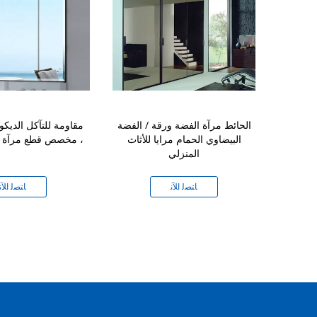
الفضة تنظيف
الحائط مرآة الفضة ورقة / الفضة
مقاومة للتآكل الديكو
جودة بصرية
البيضاوي الحمام مرايا للأثاث
، مخصص قطع مرآة ال
المنزلي
ﻧ
ﺎﺘﺼﻟ ﺍﻶﻧ
ﺎﺘﺼﻟ ﺍﻶﻧ