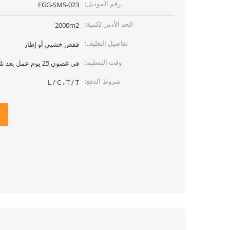
رقم الموديل:
FGG-SMS-023
الحد الأدنى لكمية:
2000m2
تفاصيل التغليف:
قفص خشبي أو إطار
وقت التسليم:
في غضون 25 يوم عمل بعد تلقي تأكيد PI
شروط الدفع:
L / C ، T / T