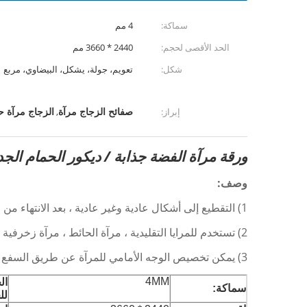
سماكة:
4 مم
الحد الأقصى لحجم:
2440 * 3660 مم
شكل:
تعويم، جولة، يشكل، البيضاوي، مربع
صفائح الزجاج مرآة
الزجاج مرآة
إبراز:
,
ورقة مرآة الفضة جذابة / ديكور الحمام الجدار 
وصف:
1) التقطيع إلى أشكال عادية وغير عادية ، بعد الانتهاء من الخطوة الخاصة بالقطع ، والحفر ، والمزخرف (شطبة ، arris ، إلخ)
2) تستخدم للمرايا التقليدية ، مرآة الحائط ، مرآة زخرفية ، مرآة السلامة ، مرآة الأثاث.
3) يمكن تخصيص الوجه الأمامي للمرآة عن طريق السفع الرملي أو الأنماط والشعارات والرسومات وغيرها
4MM
ال
سماكة:
لل