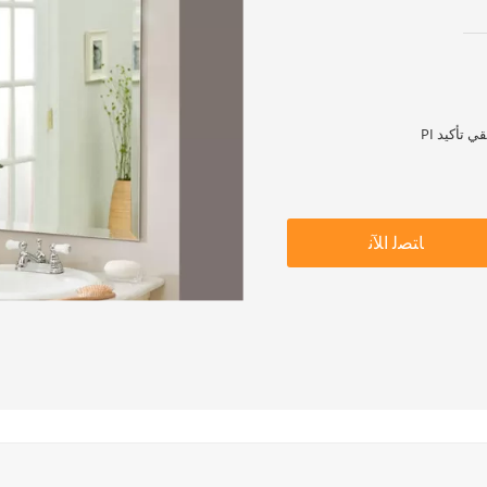
ﺎﺘﺼﻟ ﺍﻶﻧ