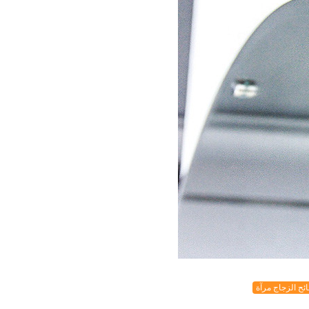
ئح الزجاج مرآة