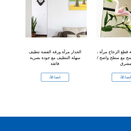
قطع الزجاج مرآة ،
الجدار مرآة ورقة الفضة تنظيف
الحائط مرآة ا
اضح مع سطح واضح /
سهلة التنظيف مع جودة بصرية
البيضاوي الح
شرق
فائقة
ال
ﺘﺼﻟ ﺍﻶﻧ
ﺎﺘﺼﻟ ﺍﻶﻧ
ﺎﺘ