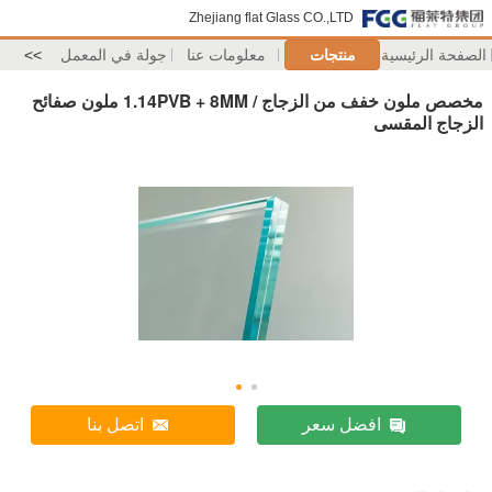
Zhejiang flat Glass CO.,LTD
الصفحة الرئيسية
منتجات
معلومات عنا
جولة في المعمل
>>
مخصص ملون خفف من الزجاج / 1.14PVB + 8MM ملون صفائح
الزجاج المقسى
افضل سعر
اتصل بنا