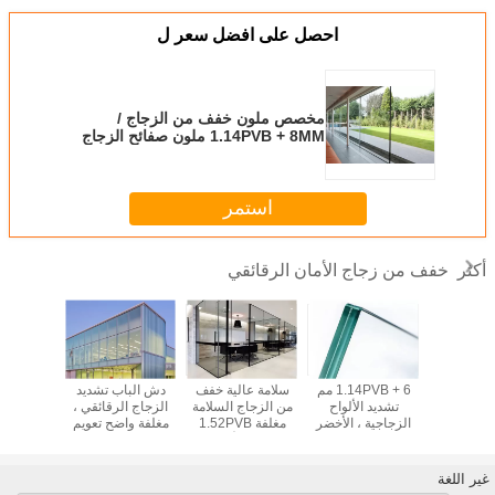
احصل على افضل سعر ل
مخصص ملون خفف من الزجاج /
1.14PVB + 8MM ملون صفائح الزجاج
المقسى
استمر
خفف من زجاج الأمان الرقائقي
أكثر
0.76PVB + 8MM
1.14PVB + 6 مم
سلامة عالية خفف
دش الباب تشديد
واضح خف
 الزجاج
تشديد الألواح
من الزجاج السلامة
الزجاج الرقائقي ،
سلامة 
ة السلامة
الزجاجية ، الأخضر
مغلفة 1.52PVB
مغلفة واضح تعويم
 التجاري
مغلفة الزجاج
6MM للأثاث /
الزجاج 1.52PVB +
الباردة /
Sunr
للحصول على عقار /
ديكورات
8MM
للحر
بناء الزجاج
غير اللغة