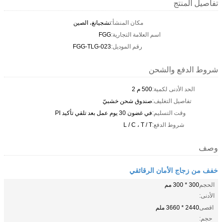
تفاصيل المنتج
مكان المنشأ:
تشجيانغ، الصين
اسم العلامة التجارية:
FGG
رقم الموديل:
FGG-TLG-023
شروط الدفع والشحن
الحد الأدنى لكمية:
500 م 2
تفاصيل التغليف:
صندوق شحن خشبيّ
وقت التسليم:
في غضون 30 يوم عمل بعد تلقي تأكيد PI
شروط الدفع:
L / C ، T / T
وصف
خفف من زجاج الأمان الرقائقي
الحجم
300 * 300 مم
الأدنى:
اقصى
2440 * 3660 ملم
حجم: