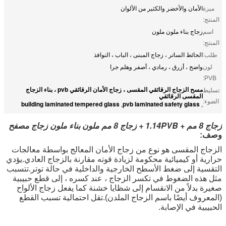
ميزة
الأمان والأخضر والكثير من الألوان
المنتج:
اسم
زجاج بناء ملون ملون
المنتج:
طلب:
الحائط الساتر ، زجاج المبنى ، الباب ، النوافذ
لون
واضح ، أزرق ، رمادي ، أصفر وهلم جرا
PVB:
مسح الزجاج الرقائقي المقسى ، زجاج الأمان الرقائقي pvb ، بناء الزجاج
تسليط
المقسى الرقائقي
الضوء:
building laminated tempered glass
pvb laminated safety glass
,
,
زجاج 8 مم + 1.14PVB + زجاج 8 مم ملون بناء ملون زجاج مصفح
وصف:
الزجاج المقسى هو نوع من زجاج الأمان المعالج بواسطة معالجات
حرارية أو كيميائية محكومة لزيادة قوته مقارنة بالزجاج العادي.يؤدي
التقسية إلى ضغط الأسطح الخارجية والداخلية في حالة توتر.تتسبب
مثل هذه الضغوط في تكسر الزجاج ، عند كسره ، إلى قطع حبيبية
صغيرة بدلاً من الانقسام إلى شظايا خشنة كما يفعل زجاج الألواح
(المعروف أيضًا باسم الزجاج الملدن).تقل احتمالية تسبب القطع
الحبيبية في الإصابة.