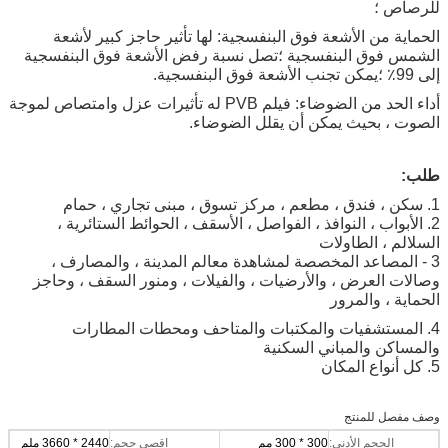
للرصاص ؛
الحماية من الأشعة فوق البنفسجية: لها تأثير حاجز كبير لأشعة
الشمس فوق البنفسجية ؛تصل نسبة رفض الأشعة فوق البنفسجية
إلى 99٪ ؛يمكن تجنب الأشعة فوق البنفسجية.
أداء الحد من الضوضاء: فيلم PVB له تأثيرات عزل وامتصاص لموجة
الصوت ، بحيث يمكن أن يقلل الضوضاء.
طلب:
1. سكن ، فندق ، مطعم ، مركز تسوق ، مبنى تجاري ، حمام
2. الأبواب ، النوافذ ، الفواصل ، الأسقف ، الحوائط الستائرية ،
السلالم ، الطاولات
3 - المصاعد المخصصة لمشاهدة معالم المدينة ، والمصارف ،
وصالات العرض ، والأرضيات ، والفيلات ، ومنور السقف ، وحاجز
الحماية ، والمرور
4. المستشفيات والمكتبات والمتاحف ومحطات المطارات
والمساكن والمباني السكنية
5. كل أنواع المكان
وصف مفصل للمنتج
الحجم الأدنى:
300 * 300 مم
اقصى حجم:
2440 * 3660 ملم