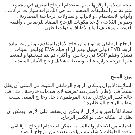
نتيجة لسلامتها وقوتها ، يتم استخدام الزجاج المقوى في مجموعة
متنوعة من التطبيقات الصعبة ، بما في ذلك نوافذ سيارات الركاب ،
وأبواب الاستحمام ، والأبواب والطاولات الزجاجية المعمارية ،
وصواني الثلاجة ، كأحد مكونات الزجاج المضاد للرصاص ، وأقنعة
الغوص ، ومختلف أنواع الأطباق وأدوات الطهي.
الزجاج الرقائقي هو نوع من زجاج الأمان المتقدم ، ويتم ربط مادة
الربط PVB (بولي فينيل بوتيرال) أو فيلم EVA (بوليمر أسيتات
فينيل) وفيلم SGP في زجاجين أو أكثر ، ثم يتم تسخينها والضغط
عليها بدرجة حرارة عالية وضغط لتشكيل زجاج الأمان المتقدم.
ميزة المنتج:
السلامة: لا يزال بإمكان الزجاج الرقائقي المثبت في المبنى أن يظل
سليماً في الإطار الأصلي بعد تعرضه لأي صدمات خارجية ، حتى في
حالة كسر الزجاج.لن يتأذى الموظفون داخل وخارج المبنى بسبب
شظايا الزجاج المتطايرة ؛
مضاد للأعاصير والزلازل: لا يمكن أن يسقط على الأرض ويمكن أن
يظل في مكانه حتى لو انكسر الزجاج.
الحماية من الانفجار والباليستية: يمكن استخدام الزجاج الرقائقي
متعدد الطبقات لإنشاء مستويات متعددة من الزجاج المضاد